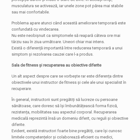
musculatura se activează, iar unele zone pot părea mai stabile
sau mai confortabile.
Problema apare atunci când această ameliorare temporară este
confundată cu vindecarea.
Nu este neobișnuit ca simptomele să reapară câteva ore mai
târziu sau în ziua următoare. Uneori chiar mai intens.
Există o diferență importantă între reducerea temporară a unui
simptom și rezolvarea cauzei care l-a produs.
Sala de fitness și recuperarea au obiective diferite
Un alt aspect despre care se vorbește rar este diferența dintre
obiectivele unui instructor de fitness și cele ale unui specialist în
recuperare.
În general, instructorii sunt pregătiți să lucreze cu persoane
sănătoase, care doresc să își îmbunătățească forma fizică,
rezistența, mobilitatea sau aspectul corporal. Recuperarea
medicală reprezintă însă un domeniu diferit, cu reguli și obiective
diferite.
Evident, există instructori foarte bine pregătiți, care își cunosc
limitele competențelor și colaborează eficient cu medici,