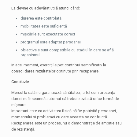
Ea devine cu adevărat utilă atunci când:
durerea este controlată
mobilitatea este suficientă
mișcările sunt executate corect
programul este adaptat persoanei
obiectivele sunt compatibile cu stadiul în care se află
organismul
În acel moment, exercițiile pot contribui semnificativ la
consolidarea rezultatelor obținute prin recuperare.
Concluzie
Mersul la sală nu garantează sănătatea, la fel cum prezența
durerii nu înseamnă automat că trebuie evitată orice formă de
mișcare.
Important este ca activitatea fizică să fie potrivită persoanei,
momentului și problemei cu care aceasta se confruntă.
Recuperarea este un proces, nu o demonstrație de ambiție sau
de rezistență.