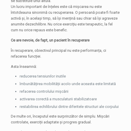
se substituie unul altuia.
Un lucru important de înțeles este că mișcarea nu este
întotdeauna sinonimă cu recuperarea. O persoană poate fi foarte
activă și, în același timp, să își mențină sau chiar să își agraveze
anumite dezechilibre. Nu orice exercițiu este terapeutic, la fel
cum nu orice repaus este benefic.
Ce are nevoie, de fapt, un pacient în recuperare
În recuperare, obiectivul principal nu este performanța, ci
refacerea funcției.
Asta înseamnă:
reducerea tensiunilor inutile
îmbunătățirea mobilității acolo unde aceasta este limitată
refacerea controlului mișcării
activarea corectă a musculaturii stabilizatoare
restabilirea echilibrului dintre diferitele structuri ale corpului
De multe ori, începutul este surprinzător de simplu. Mișcări
controlate, exerciții adaptate și progres gradual.