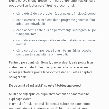
Există câteva situații frecvente în care antrenamentele din sală
pot deveni un factor care întreține disconfortul:
când există deja o problemă, dar nu este înțeleasă corect
când exercițiile sunt alese după programe generale, fără
adaptare individuală
când accentul este pus pe performanță și progres, nu pe
funcționalitate
când durerea este ignorată sau interpretată ca fiind un lucru
normal
când corpul compensează anumite limitări, iar aceste
compensări sunt întărite prin exercițiu.
Pentru o persoană sănătoasă, bine evaluată, sala poate fi un
instrument excelent. Pentru un pacient aflat în recuperare,
aceeași activitate poate fi nepotrivită dacă nu este adaptată
situației sale.
De ce „simt că mă ajută” nu este întotdeauna corect
Mulți pacienți spun că după antrenament se simt mai bine.
Explicația există.
În timpul efortului, corpul eliberează substanțe care reduc
percepția durerii și induc o stare de bine. În același timp,