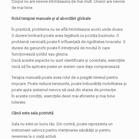
Corpul nu are nevoie întotdeauna de mai mult. Uneori are nevoie
de mai bine.
Rolul terapiei manuale și al abordării globale
În practică, problema nu se află întotdeauna acolo unde doare.
O durere lombară poate avea legătură cu poziția bazinului. O
problemă cervicală poate fi influențată de rigiditatea toracelui. O
durere de genunchi poate fi întreținută de modul în care
funcționează șoldul sau glezna.
Dacă aceste aspecte nu sunt identificate și corectate, exercițiile
riscă să fie aplicate peste un sistem care deja compensează.
Terapia manuală poate avea rolul de a pregăti terenul pentru
mișcare. Poate reduce tensiunile, poate îmbunătăți mobilitatea și
poate ajuta sistemul nervos să iasă din starea de protecție.
În aceste condiții, exercițiile devin mai eficiente și mai bine
tolerate.
Când este sala potrivită
Sala nu este un lucru rău. Din contră, poate reprezenta un
instrument valoros pentru menținerea sănătății și pentru
revenirea la o viață activă.