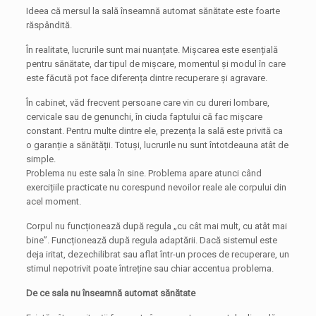
Ideea că mersul la sală înseamnă automat sănătate este foarte
răspândită.
În realitate, lucrurile sunt mai nuanțate. Mișcarea este esențială
pentru sănătate, dar tipul de mișcare, momentul și modul în care
este făcută pot face diferența dintre recuperare și agravare.
În cabinet, văd frecvent persoane care vin cu dureri lombare,
cervicale sau de genunchi, în ciuda faptului că fac mișcare
constant. Pentru multe dintre ele, prezența la sală este privită ca
o garanție a sănătății. Totuși, lucrurile nu sunt întotdeauna atât de
simple.
Problema nu este sala în sine. Problema apare atunci când
exercițiile practicate nu corespund nevoilor reale ale corpului din
acel moment.
Corpul nu funcționează după regula „cu cât mai mult, cu atât mai
bine”. Funcționează după regula adaptării. Dacă sistemul este
deja iritat, dezechilibrat sau aflat într-un proces de recuperare, un
stimul nepotrivit poate întreține sau chiar accentua problema.
De ce sala nu înseamnă automat sănătate