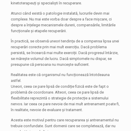
kinetoterapeuți și specialiști în recuperare.
Atunci când există o patologie instalată, lucrurile devin mai
complexe. Nu mai este vorba doar despre a face mișcare, ci
despre a înțelege mecanismele durerii, compensările, limitările
funcționale și etapele recuperării.
În practică, se observă uneori tendința de a compensa lipsa unei
recuperări corecte prin mai mult exercițiu. Dacă problema
persistă, se încearcă mai multe exerciții. Dacă progresul întârzie,
se mărește volumul de lucru. Dacă simptomele nu dispar, se
presupune că persoana nu muncește suficient.
Realitatea este că organismul nu funcționează întotdeauna
astfel.
Uneori, ceea ce pare lipsă de condiție fizică este de fapt o
problemă de coordonare. Alteori, ceea ce pare lipsă de
flexibilitate reprezintă o strategie de protecție a sistemului
nervos. Iar ceea ce pare nevoie de mai mult antrenament poate fi,
în realitate, nevoie de evaluare și tratament.
Acesta este motivul pentru care recuperarea și antrenamentul nu
trebuie confundate. Sunt domenii care se completează, dar nu