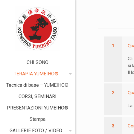
1
Qua
Gli
CHI SONO
si 
Il 
TERAPIA YUMEIHO®
Tecnica di base – YUMEIHO®
2
Qua
CORSI, SEMINARI
La 
PRESENTAZIONI YUMEIHO®
Stampa
3
Con
GALLERIE FOTO / VIDEO