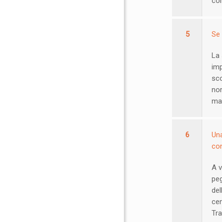
com
5
Se 
La 
imp
sco
nor
mal
6
Una
con
A v
peg
del
cen
Tra