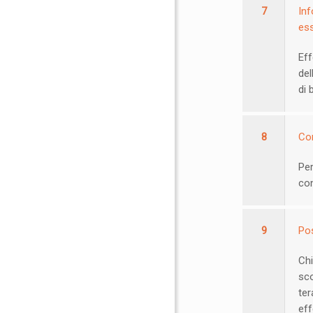
7
Inf
ess
Eff
del
di 
8
Co
Per
con
9
Pos
Chi
sco
ter
eff