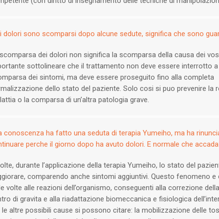
petente (con diritto di insegnamento delle tecniche di manipolazion
i dolori sono scomparsi dopo alcune sedute, significa che sono gua
scomparsa dei dolori non significa la scomparsa della causa dei vost
ortante sottolineare che il trattamento non deve essere interrotto a
mparsa dei sintomi, ma deve essere proseguito fino alla completa
malizzazione dello stato del paziente. Solo cosi si puo prevenire la r
attia o la comparsa di un’altra patologia grave.
 conoscenza ha fatto una seduta di terapia Yumeiho, ma ha rinunci
tinuare perche il giorno dopo ha avuto dolori. E normale che accad
olte, durante l’applicazione della terapia Yumeiho, lo stato del pazie
giorare, comparendo anche sintomi aggiuntivi. Questo fenomeno e d
le volte alle reazioni dell’organismo, conseguenti alla correzione dell
tro di gravita e alla riadattazione biomeccanica e fisiologica dell’in
 le altre possibili cause si possono citare: la mobilizzazione delle to