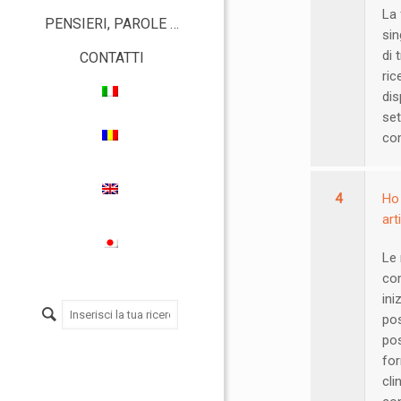
La 
PENSIERI, PAROLE …
sin
di 
CONTATTI
ric
dis
set
com
4
Ho 
art
Le 
com
ini
pos
pos
for
cli