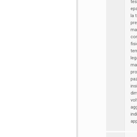
tes
epa
la 
pre
mas
con
fis
tem
leg
mas
pro
paz
ins
dim
vol
agg
ind
app