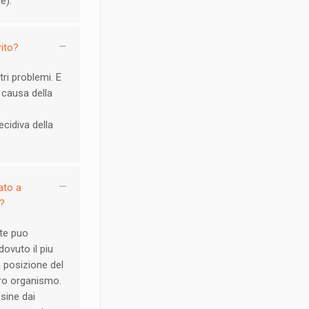
e).
rito?
ri problemi. E
 causa della
ecidiva della
ato a
a?
nte puo
ovuto il piu
a posizione del
tero organismo.
ssine dai