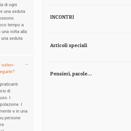
ta di ogni
re una seduta
INCONTRI
 possono
 poco tempo a
una volta alla
, una seduta
Articoli speciali
i osteo-
eguirle?
Pensieri, parole…
praticanti
rsi di
uso. I
olazione. I
lmente e in una
 su persone
ore