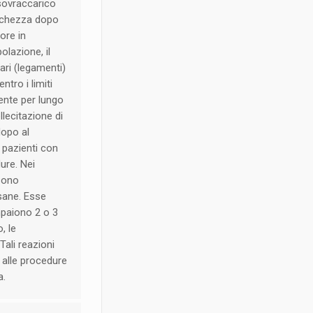
 sovraccarico
anchezza dopo
ore in
olazione, il
ari (legamenti)
tro i limiti
iente per lungo
llecitazione di
dopo al
 pazienti con
ure. Nei
 sono
sane. Esse
mpaiono 2 o 3
, le
ali reazioni
 alle procedure
a.