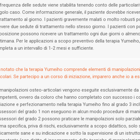
frequenza delle sedute viene stabilita tenendo conto delle particolari
golo caso. Come informazione generale, il paziente dovrebbe riceve
trattamento al giorno. I pazienti gravemente malati o molto robusti
evere due sedute di trattamento nello stesso giorno. I pazienti con
posizione possono ricevere un trattamento ogni due giorni o almeno 
timana. Per le applicazioni a scopo preventivo della terapia Yumeiho
pleta a un intervallo di 1-2 mesi e sufficiente.
notato che la terapia Yumeiho comprende elementi di manipolazion
icolari. Se partecipo a un corso di iniziazione, imparero anche io a es
manipolazioni osteo-articolari vengono eseguite esclusivamente da 
petenti, ovvero da coloro che hanno completato con successo i co
ziazione e perfezionamento nella terapia Yumeiho fino al grado 3 incl
sessori del grado 1 non eseguono in alcun modo procedure di manip
sessori del grado 2 possono praticare le manipolazioni solo parzia
ma specifica, priva di rischi, esclusivamente a scopo didattico, solo
nicamente sane e su indicazione e sotto la supervisione di un istrutt