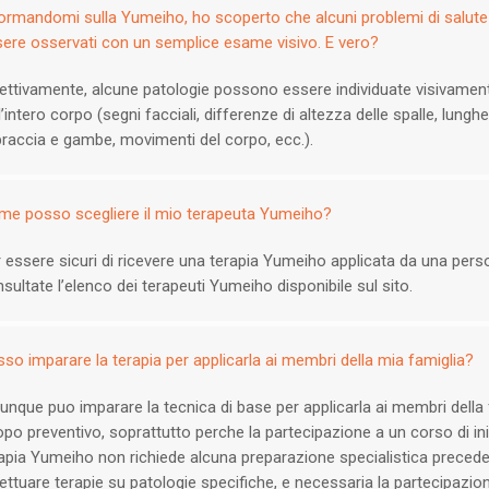
ormandomi sulla Yumeiho, ho scoperto che alcuni problemi di salut
ere osservati con un semplice esame visivo. E vero?
ettivamente, alcune patologie possono essere individuate visivamente
l’intero corpo (segni facciali, differenze di altezza delle spalle, lun
braccia e gambe, movimenti del corpo, ecc.).
me posso scegliere il mio terapeuta Yumeiho?
 essere sicuri di ricevere una terapia Yumeiho applicata da una perso
sultate l’elenco dei terapeuti Yumeiho disponibile sul sito.
so imparare la terapia per applicarla ai membri della mia famiglia?
unque puo imparare la tecnica di base per applicarla ai membri della 
po preventivo, soprattutto perche la partecipazione a un corso di ini
apia Yumeiho non richiede alcuna preparazione specialistica precede
ettuare terapie su patologie specifiche, e necessaria la partecipazion