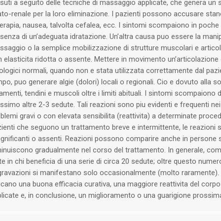
suti a seguito delle tecniche di massaggio applicate, che genera un
to-renale per la loro eliminazione. I pazienti possono accusare st
terapia, nausea, talvolta cefalea, ecc. I sintomi scompaiono in poche 
senza di un’adeguata idratazione. Un’altra causa puo essere la manip
saggio o la semplice mobilizzazione di strutture muscolari e articol
 elasticita ridotta o assente. Mettere in movimento un’articolazione en
iologici normali, quando non e stata utilizzata correttamente dal paz
po, puo generare algie (dolori) locali o regionali. Cio e dovuto alla so
amenti, tendini e muscoli oltre i limiti abituali. I sintomi scompaiono 
simo altre 2-3 sedute. Tali reazioni sono piu evidenti e frequenti nei
blemi gravi o con elevata sensibilita (reattivita) a determinate proced
ienti che seguono un trattamento breve e intermittente, le reazioni
ignificanti o assenti. Reazioni possono comparire anche in persone 
inuiscono gradualmente nel corso del trattamento. In generale, co
te in chi beneficia di una serie di circa 20 sedute; oltre questo numero
ravazioni si manifestano solo occasionalmente (molto raramente). T
icano una buona efficacia curativa, una maggiore reattivita del corpo
licate e, in conclusione, un miglioramento o una guarigione prossim