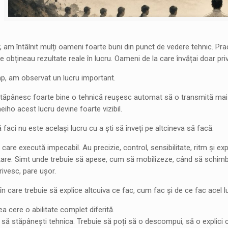
r, am întâlnit mulți oameni foarte buni din punct de vedere tehnic. Pr
re obțineau rezultate reale în lucru. Oameni de la care învățai doar pr
imp, am observat un lucru important.
 stăpânesc foarte bine o tehnică reușesc automat să o transmită mai
eiho acest lucru devine foarte vizibil.
 faci nu este același lucru cu a ști să înveți pe altcineva să facă.
 care execută impecabil. Au precizie, control, sensibilitate, ritm și ex
are. Simt unde trebuie să apese, cum să mobilizeze, când să schimbe 
rivesc, pare ușor.
n care trebuie să explice altcuiva ce fac, cum fac și de ce fac acel 
a cere o abilitate complet diferită.
 să stăpânești tehnica. Trebuie să poți să o descompui, să o explici cl