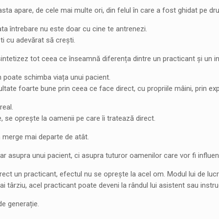
asta apare, de cele mai multe ori, din felul în care a fost ghidat pe dr
a întrebare nu este doar cu cine te antrenezi.
ti cu adevărat să crești.
 sintetizez tot ceea ce înseamnă diferența dintre un practicant și un i
n poate schimba viața unui pacient.
ltate foarte bune prin ceea ce face direct, cu propriile mâini, prin expe
real.
e, se oprește la oamenii pe care îi tratează direct.
n merge mai departe de atât.
ar asupra unui pacient, ci asupra tuturor oamenilor care vor fi influența
ect un practicant, efectul nu se oprește la acel om. Modul lui de luc
mai târziu, acel practicant poate deveni la rândul lui asistent sau ins
de generație.