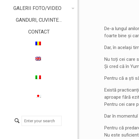
GALERII FOTO/VIDEO
GANDURI, CUVINTE…
De-a lungul anilo
CONTACT
foarte bine și ca
Dar, în același t
Nu toți cei care
Și cred că în Yum
Pentru că a ști să
Există practicanți
aproape fără ezit
Pentru cei care p
Dar în momentul î
Pentru că predare
Nu este suficient