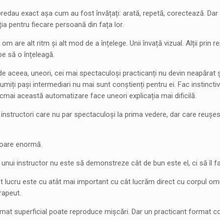
 predau exact așa cum au fost învățați: arată, repetă, corectează. Dar
ia pentru fiecare persoană din fața lor.
om are alt ritm și alt mod de a înțelege. Unii învață vizual. Alții prin r
e să o înțeleagă.
e aceea, uneori, cei mai spectaculoși practicanți nu devin neapărat și 
numiți pași intermediari nu mai sunt conștienți pentru ei. Fac instinctiv
cmai această automatizare face uneori explicația mai dificilă.
 instructori care nu par spectaculoși la prima vedere, dar care reușe
aloare enormă.
unui instructor nu este să demonstreze cât de bun este el, ci să îl fac
 lucru este cu atât mai important cu cât lucrăm direct cu corpul omului
rapeut.
mat superficial poate reproduce mișcări. Dar un practicant format co