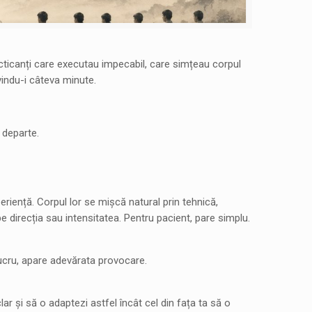
acticanți care executau impecabil, care simțeau corpul
ivindu-i câteva minute.
 departe.
periență. Corpul lor se mișcă natural prin tehnică,
direcția sau intensitatea. Pentru pacient, pare simplu.
lucru, apare adevărata provocare.
ar și să o adaptezi astfel încât cel din fața ta să o