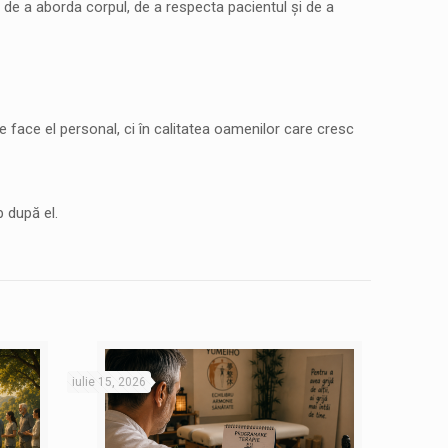
i, de a aborda corpul, de a respecta pacientul și de a
 face el personal, ci în calitatea oamenilor care cresc
 după el.
iulie 15, 2026