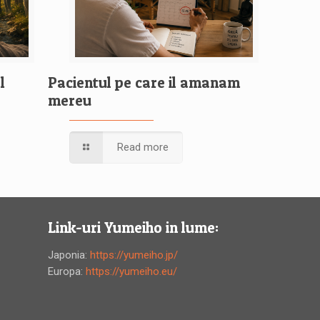
l
Pacientul pe care il amanam
mereu
Read more
Link-uri Yumeiho in lume:
Japonia:
https://yumeiho.jp/
Europa:
https://yumeiho.eu/