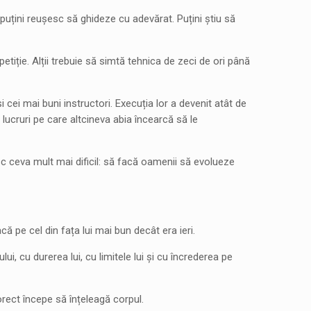
 puțini reușesc să ghideze cu adevărat. Puțini știu să
epetiție. Alții trebuie să simtă tehnica de zeci de ori până
cei mai buni instructori. Execuția lor a devenit atât de
 lucruri pe care altcineva abia încearcă să le
sc ceva mult mai dificil: să facă oamenii să evolueze
ă pe cel din fața lui mai bun decât era ieri.
, cu durerea lui, cu limitele lui și cu încrederea pe
rect începe să înțeleagă corpul.