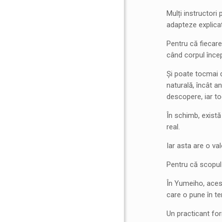
Mulți instructori
adapteze explicaț
Pentru că fiecare 
când corpul încep
Și poate tocmai d
naturală, încât a
descopere, iar to
În schimb, există
real.
Iar asta are o v
Pentru că scopul 
În Yumeiho, acest
care o pune în te
Un practicant for