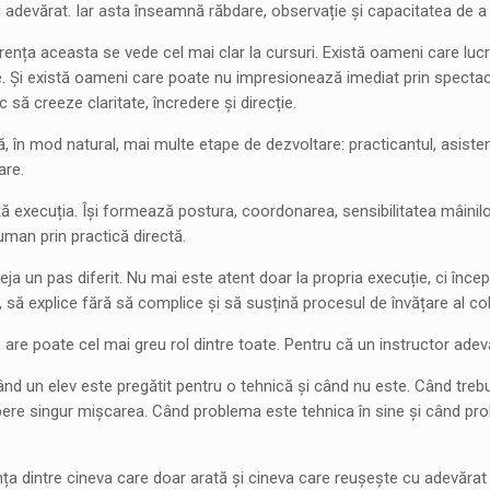
 adevărat. Iar asta înseamnă răbdare, observație și capacitatea de a in
erența aceasta se vede cel mai clar la cursuri. Există oameni care lucr
e. Și există oameni care poate nu impresionează imediat prin spectac
 să creeze claritate, încredere și direcție.
, în mod natural, mai multe etape de dezvoltare: practicantul, asistentu
are.
ță execuția. Își formează postura, coordonarea, sensibilitatea mâinilor,
uman prin practică directă.
eja un pas diferit. Nu mai este atent doar la propria execuție, ci înce
 să explice fără să complice și să susțină procesul de învățare al col
ă, are poate cel mai greu rol dintre toate. Pentru că un instructor ad
ând un elev este pregătit pentru o tehnică și când nu este. Când tre
ere singur mișcarea. Când problema este tehnica în sine și când pro
nța dintre cineva care doar arată și cineva care reușește cu adevăra