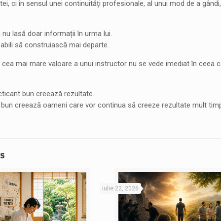
tei, ci în sensul unei continuități profesionale, al unui mod de a gând
 nu lasă doar informații în urma lui.
bili să construiască mai departe.
 cea mai mare valoare a unui instructor nu se vede imediat în ceea ce
cticant bun creează rezultate.
r bun creează oameni care vor continua să creeze rezultate mult timp
s
iulie 22, 2026