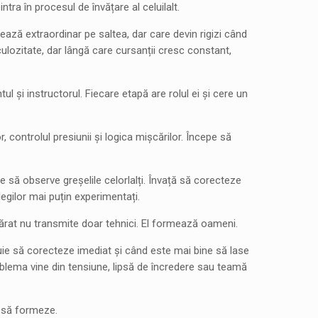
tra în procesul de învățare al celuilalt.
ează extraordinar pe saltea, dar care devin rigizi când
ulozitate, dar lângă care cursanții cresc constant,
l și instructorul. Fiecare etapă are rolul ei și cere un
 controlul presiunii și logica mișcărilor. Începe să
pe să observe greșelile celorlalți. Învață să corecteze
egilor mai puțin experimentați.
evărat nu transmite doar tehnici. El formează oameni.
buie să corecteze imediat și când este mai bine să lase
blema vine din tensiune, lipsă de încredere sau teamă
t să formeze.