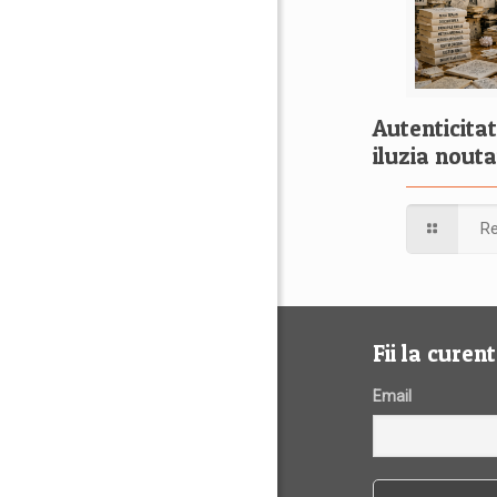
Autenticitat
iluzia nouta
R
Fii la curen
Email