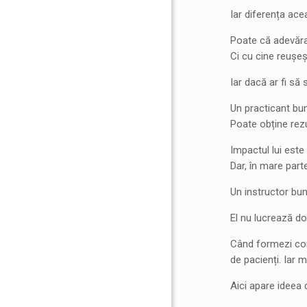
Iar diferența ace
Poate că adevărat
Ci cu cine reușeș
Iar dacă ar fi să
Un practicant bu
Poate obține rezu
Impactul lui este 
Dar, în mare part
Un instructor bu
El nu lucrează do
Când formezi cor
de pacienți. Iar 
Aici apare ideea 