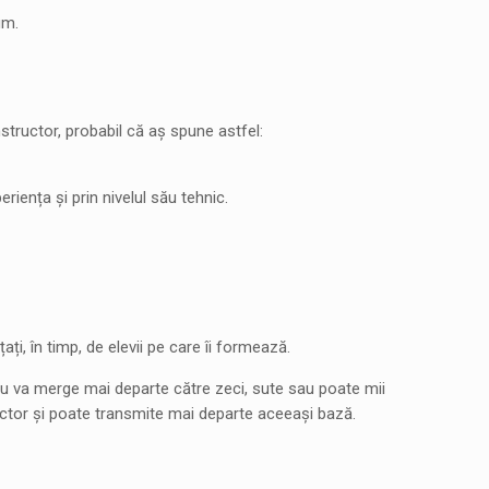
um.
nstructor, probabil că aș spune astfel:
riența și prin nivelul său tehnic.
ți, în timp, de elevii pe care îi formează.
ru va merge mai departe către zeci, sute sau poate mii
tructor și poate transmite mai departe aceeași bază.