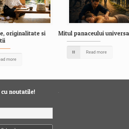
e, originalitate si
Mitul panaceului universa
tii
Read more
ead more
t cu noutatile!
.