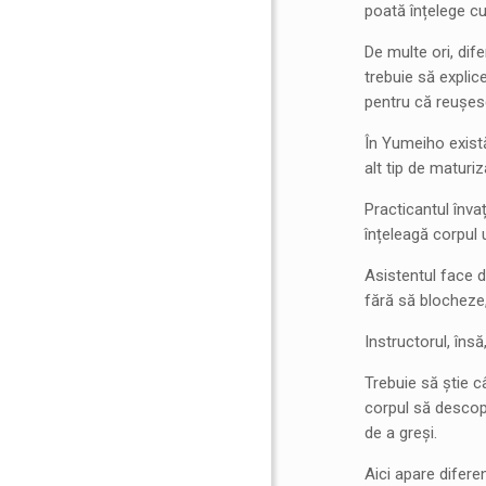
poată înțelege cu
De multe ori, dif
trebuie să explic
pentru că reușesc
În Yumeiho există
alt tip de maturiz
Practicantul înva
înțeleagă corpul 
Asistentul face d
fără să blocheze,
Instructorul, îns
Trebuie să știe c
corpul să descop
de a greși.
Aici apare difere