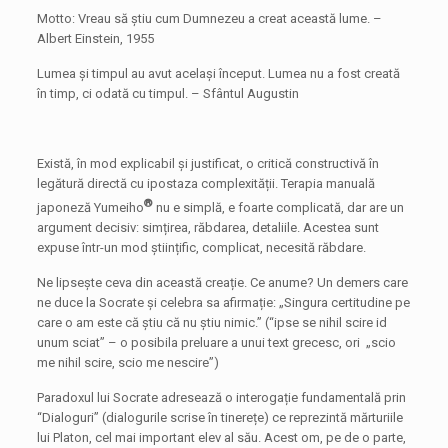
Motto: Vreau să știu cum Dumnezeu a creat această lume. –
Albert Einstein, 1955
Lumea și timpul au avut același început. Lumea nu a fost creată
în timp, ci odată cu timpul. – Sfântul Augustin
Există, în mod explicabil și justificat, o critică constructivă în
legătură directă cu ipostaza complexității. Terapia manuală
®
japoneză Yumeiho
nu e simplă, e foarte complicată, dar are un
argument decisiv: simțirea, răbdarea, detaliile. Acestea sunt
expuse într-un mod științific, complicat, necesită răbdare.
Ne lipsește ceva din această creație. Ce anume? Un demers care
ne duce la Socrate și celebra sa afirmație: „Singura certitudine pe
care o am este că știu că nu știu nimic.” (“ipse se nihil scire id
unum sciat” – o posibila preluare a unui text grecesc, ori „scio
me nihil scire, scio me nescire”)
Paradoxul lui Socrate adresează o interogație fundamentală prin
“Dialoguri” (dialogurile scrise în tinerețe) ce reprezintă mărturiile
lui Platon, cel mai important elev al său. Acest om, pe de o parte,