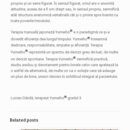
propriu și un sens figurat. În sensul figurat, omul are o anumită
atitudine, aceea de a fi om drept sau, în sensul propriu, semnifică
atât structura anatomică vertebrală cât și o privire spre înainte cu
toate poverile trecutului.
®
Terapia manuală japoneză Yumeiho
e o paradigmă ce și-a
®
dovedit eficiența dea lungul timpului. Yumeiho
înseamnă
dedicare, responsabilitate, empatie și eficiență. Terapia
®
Yumeiho
reprezintă un spectru de decizii greu de luat, de multe
®
ori decizii spontane. Terapia Yumeiho
semnifică practică,
studiu asiduu și devotament pentru binele celor care apelează la
o astfel de alternativă, de multe ori ca o soluție care să adauge
un plus de bine, uneori decisiv în echilibrul integral al pacientului.
®
Lucian Dănilă, terapeut Yumeiho
gradul 3
Related posts