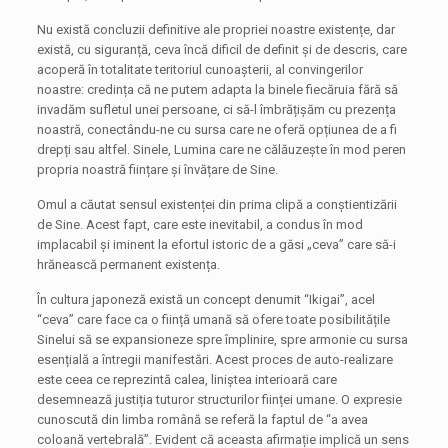
Nu există concluzii definitive ale propriei noastre existențe, dar
există, cu siguranță, ceva încă dificil de definit și de descris, care
acoperă în totalitate teritoriul cunoașterii, al convingerilor
noastre: credința că ne putem adapta la binele fiecăruia fără să
invadăm sufletul unei persoane, ci să-l îmbrățișăm cu prezența
noastră, conectându-ne cu sursa care ne oferă opțiunea de a fi
drepți sau altfel. Sinele, Lumina care ne călăuzește în mod peren
propria noastră ființare și învățare de Sine.
Omul a căutat sensul existenței din prima clipă a conștientizării
de Sine. Acest fapt, care este inevitabil, a condus în mod
implacabil și iminent la efortul istoric de a găsi „ceva” care să-i
hrănească permanent existența.
În cultura japoneză există un concept denumit “Ikigai”, acel
“ceva” care face ca o ființă umană să ofere toate posibilitățile
Sinelui să se expansioneze spre împlinire, spre armonie cu sursa
esențială a întregii manifestări. Acest proces de auto-realizare
este ceea ce reprezintă calea, liniștea interioară care
desemnează justiția tuturor structurilor ființei umane. O expresie
cunoscută din limba română se referă la faptul de “a avea
coloană vertebrală”. Evident că aceasta afirmație implică un sens