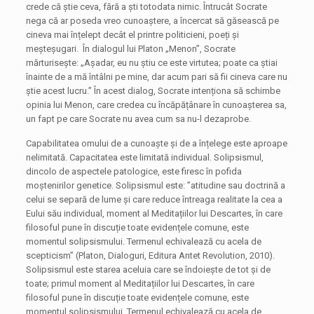
crede că știe ceva, fără a ști totodata nimic. Întrucât Socrate
nega că ar poseda vreo cunoaștere, a încercat să găsească pe
cineva mai înțelept decât el printre politicieni, poeți și
meșteșugari. În dialogul lui Platon „Menon”, Socrate
mărturisește: „Așadar, eu nu știu ce este virtutea; poate ca știai
înainte de a mă întâlni pe mine, dar acum pari să fii cineva care nu
știe acest lucru.” În acest dialog, Socrate intenționa să schimbe
opinia lui Menon, care credea cu încăpățânare în cunoașterea sa,
un fapt pe care Socrate nu avea cum sa nu-l dezaprobe.
Capabilitatea omului de a cunoaște și de a înțelege este aproape
nelimitată. Capacitatea este limitată individual. Solipsismul,
dincolo de aspectele patologice, este firesc în pofida
moștenirilor genetice. Solipsismul este: ”atitudine sau doctrină a
celui se separă de lume și care reduce întreaga realitate la cea a
Eului său individual, moment al Meditațiilor lui Descartes, în care
filosoful pune în discuție toate evidențele comune, este
momentul solipsismului. Termenul echivalează cu acela de
scepticism” (Platon, Dialoguri, Editura Antet Revolution, 2010).
Solipsismul este starea aceluia care se îndoiește de tot și de
toate; primul moment al Meditațiilor lui Descartes, în care
filosoful pune în discuție toate evidențele comune, este
momentul solipsismului. Termenul echivalează cu acela de