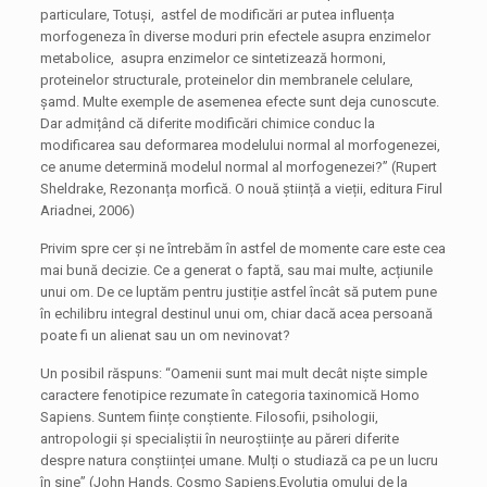
particulare, Totuși, astfel de modificări ar putea influența
morfogeneza în diverse moduri prin efectele asupra enzimelor
metabolice, asupra enzimelor ce sintetizează hormoni,
proteinelor structurale, proteinelor din membranele celulare,
șamd. Multe exemple de asemenea efecte sunt deja cunoscute.
Dar admițând că diferite modificări chimice conduc la
modificarea sau deformarea modelului normal al morfogenezei,
ce anume determină modelul normal al morfogenezei?” (Rupert
Sheldrake, Rezonanța morfică. O nouă știință a vieții, editura Firul
Ariadnei, 2006)
Privim spre cer și ne întrebăm în astfel de momente care este cea
mai bună decizie. Ce a generat o faptă, sau mai multe, acțiunile
unui om. De ce luptăm pentru justiție astfel încât să putem pune
în echilibru integral destinul unui om, chiar dacă acea persoană
poate fi un alienat sau un om nevinovat?
Un posibil răspuns: “Oamenii sunt mai mult decât niște simple
caractere fenotipice rezumate în categoria taxinomică Homo
Sapiens. Suntem ființe conștiente. Filosofii, psihologii,
antropologii și specialiștii în neuroștiințe au păreri diferite
despre natura conștiinței umane. Mulți o studiază ca pe un lucru
în sine” (John Hands, Cosmo Sapiens.Evoluția omului de la