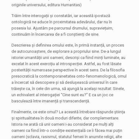
originile universului, editura Humanitas)
Trăim între interogații și constatări, iar această ipostază
ontologică ne aduce în proximitatea adevărului, dar nu în
posesia lui. Ajustăm pe parcursul drumului, supraviețuim,
continuăm în încercarea de a fi conștienți de sine.
Descrierea și definirea omului este, în primă instanță, un proces
de autocunoaștere, de explorare a propriului sine. De-a lungul
istoriei umanității unii oameni, descriși ca fiind minți luminate, au
excelat în acest exercițiu al introspecției. Astfel, au fost lăsate
posterității numeroase perspective în acest sens. De la filosofia
presocratică la contemporaneitatea onto-fenomenologică, omul
a încercat să descopere și să deslușească universul în care
trăiește ca, în cele din urma, să ajungă la același rezultat: Sinele,
un echivalent al interogației “Cine sunt eu?” E ca un joc ce
basculează între imanență și transcendență.
Finalmente, ce este omul? La această întrebare răspunde știința
și spiritualitatea în două moduri diferite, dar complementare.
Istoria ne arată că unii oameni i-au considerat pe mulți alți
oameni ca fiind într-o condiție existențială ce îi făcea mai puțin
oameni (sclavia, rasismul, statutul femeii în anumite religii, alte