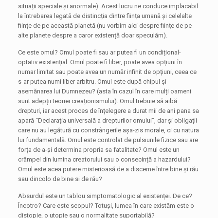
situații speciale și anormale). Acest lucru ne conduce implacabil
la întrebarea legată de distincția dintre ființa umană și celelalte
ființe de pe această planetă (nu vorbim aici despre ființe de pe
alte planete despre a caror existență doar speculăm).
Ce este omul? Omul poate fi sau ar putea fi un condițional-
optativ existențial. Omul poate fi liber, poate avea opțiuni în
numar limitat sau poate avea un număr infinit de opțiuni, ceea ce
s-ar putea numi liber arbitru. Omul este după chipul și
asemănarea lui Dumnezeu? (asta în cazul în care mulți oameni
sunt adepții teoriei creaționismului). Omul trebuie să aibă
drepturi, iar acest proces de înțelegere a durat mii de ani pana sa
apară “Declarația universală a drepturilor omului”, dar și obligații
care nu au legătură cu constrângerile așa-zis morale, ci cu natura
lui fundamentală. Omul este controlat de pulsiunile fizice sau are
forța de a-și determina propria sa fatalitate? Omul este un
crâmpei din lumina creatorului sau o consecință a hazardului?
Omul este acea putere misterioasă de a discerne între bine și rău
sau dincolo de bine si de rău?
Absurdul este un tablou simptomatologic al existenței. De ce?
Încotro? Care este scopul? Totuși, lumea în care existăm este o
distopie, o utopie sau o normalitate suportabilă?