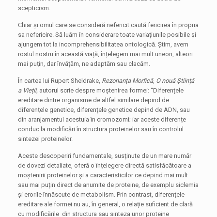
scepticism.
Chiar și omul care se consideră nefericit caută fericirea în propria
sa nefericire. Să luăm în considerare toate variațiunile posibile și
ajungem tot la incomprehensibilitatea ontologică. Știm, avem
rostul nostru în această viață, înțelegem mai mult uneori, alteori
mai puțin, dar învățăm, ne adaptăm sau clacăm.
În cartea lui Rupert Sheldrake,
Rezonanța Morfică, O nouă Știință
a Vieții,
autorul scrie despre moștenirea formei: “Diferențele
ereditare dintre organisme de altfel similare depind de
diferențele genetice, diferențele genetice depind de ADN, sau
din aranjamentul acestuia în cromozomi; iar aceste diferențe
conduc la modificări în structura proteinelor sau în controlul
sintezei proteinelor.
Aceste descoperiri fundamentale, susținute de un mare număr
de dovezi detaliate, oferă o înțelegere directă satisfăcătoare a
moștenirii proteinelor și a caracteristicilor ce depind mai mult
sau mai puțin direct de anumite de proteine, de exemplu siclemia
și erorile înnăscute de metabolism. Prin contrast, diferențele
ereditare ale formei nu au, în general, o relație suficient de clară
cu modificările din structura sau sinteza unor proteine