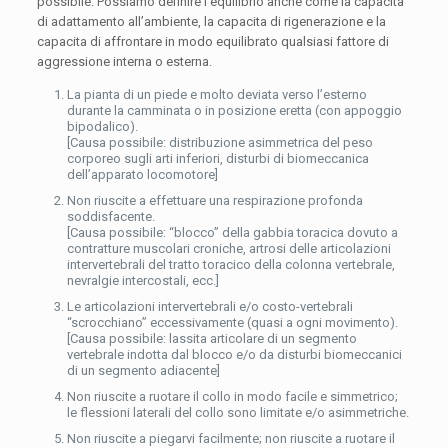
possibile. Possiamo definire l’equilibrio anche come la capacita
di adattamento all’ambiente, la capacita di rigenerazione e la
capacita di affrontare in modo equilibrato qualsiasi fattore di
aggressione interna o esterna.
La pianta di un piede e molto deviata verso l’esterno
durante la camminata o in posizione eretta (con appoggio
bipodalico).
[Causa possibile: distribuzione asimmetrica del peso
corporeo sugli arti inferiori, disturbi di biomeccanica
dell’apparato locomotore]
Non riuscite a effettuare una respirazione profonda
soddisfacente.
[Causa possibile: “blocco” della gabbia toracica dovuto a
contratture muscolari croniche, artrosi delle articolazioni
intervertebrali del tratto toracico della colonna vertebrale,
nevralgie intercostali, ecc.]
Le articolazioni intervertebrali e/o costo-vertebrali
“scrocchiano” eccessivamente (quasi a ogni movimento).
[Causa possibile: lassita articolare di un segmento
vertebrale indotta dal blocco e/o da disturbi biomeccanici
di un segmento adiacente]
Non riuscite a ruotare il collo in modo facile e simmetrico;
le flessioni laterali del collo sono limitate e/o asimmetriche.
Non riuscite a piegarvi facilmente; non riuscite a ruotare il