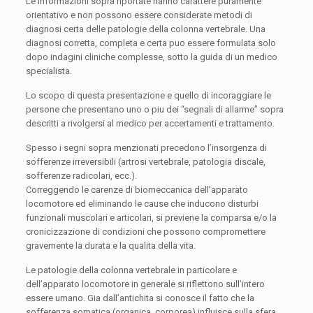
Le informazioni sopra riportate hanno carattere puramente
orientativo e non possono essere considerate metodi di
diagnosi certa delle patologie della colonna vertebrale. Una
diagnosi corretta, completa e certa puo essere formulata solo
dopo indagini cliniche complesse, sotto la guida di un medico
specialista.
Lo scopo di questa presentazione e quello di incoraggiare le
persone che presentano uno o piu dei “segnali di allarme” sopra
descritti a rivolgersi al medico per accertamenti e trattamento.
Spesso i segni sopra menzionati precedono l’insorgenza di
sofferenze irreversibili (artrosi vertebrale, patologia discale,
sofferenze radicolari, ecc.).
Correggendo le carenze di biomeccanica dell’apparato
locomotore ed eliminando le cause che inducono disturbi
funzionali muscolari e articolari, si previene la comparsa e/o la
cronicizzazione di condizioni che possono compromettere
gravemente la durata e la qualita della vita.
Le patologie della colonna vertebrale in particolare e
dell’apparato locomotore in generale si riflettono sull’intero
essere umano. Gia dall’antichita si conosce il fatto che la
sofferenza somatica (organica, corporea) influisce sulla sfera