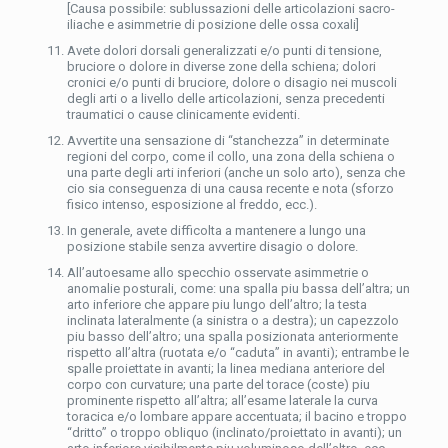
[Causa possibile: sublussazioni delle articolazioni sacro-
iliache e asimmetrie di posizione delle ossa coxali]
Avete dolori dorsali generalizzati e/o punti di tensione,
bruciore o dolore in diverse zone della schiena; dolori
cronici e/o punti di bruciore, dolore o disagio nei muscoli
degli arti o a livello delle articolazioni, senza precedenti
traumatici o cause clinicamente evidenti.
Avvertite una sensazione di “stanchezza” in determinate
regioni del corpo, come il collo, una zona della schiena o
una parte degli arti inferiori (anche un solo arto), senza che
cio sia conseguenza di una causa recente e nota (sforzo
fisico intenso, esposizione al freddo, ecc.).
In generale, avete difficolta a mantenere a lungo una
posizione stabile senza avvertire disagio o dolore.
All’autoesame allo specchio osservate asimmetrie o
anomalie posturali, come: una spalla piu bassa dell’altra; un
arto inferiore che appare piu lungo dell’altro; la testa
inclinata lateralmente (a sinistra o a destra); un capezzolo
piu basso dell’altro; una spalla posizionata anteriormente
rispetto all’altra (ruotata e/o “caduta” in avanti); entrambe le
spalle proiettate in avanti; la linea mediana anteriore del
corpo con curvature; una parte del torace (coste) piu
prominente rispetto all’altra; all’esame laterale la curva
toracica e/o lombare appare accentuata; il bacino e troppo
“dritto” o troppo obliquo (inclinato/proiettato in avanti); un