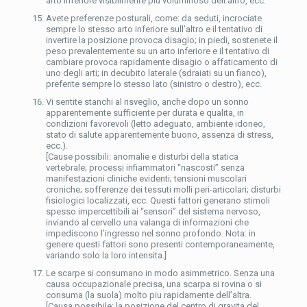
arto inferiore visibilmente piu voluminoso dell’altro, ecc.
Avete preferenze posturali, come: da seduti, incrociate
sempre lo stesso arto inferiore sull’altro e il tentativo di
invertire la posizione provoca disagio; in piedi, sostenete il
peso prevalentemente su un arto inferiore e il tentativo di
cambiare provoca rapidamente disagio o affaticamento di
uno degli arti; in decubito laterale (sdraiati su un fianco),
preferite sempre lo stesso lato (sinistro o destro), ecc.
Vi sentite stanchi al risveglio, anche dopo un sonno
apparentemente sufficiente per durata e qualita, in
condizioni favorevoli (letto adeguato, ambiente idoneo,
stato di salute apparentemente buono, assenza di stress,
ecc.).
[Cause possibili: anomalie e disturbi della statica
vertebrale; processi infiammatori “nascosti” senza
manifestazioni cliniche evidenti; tensioni muscolari
croniche; sofferenze dei tessuti molli peri-articolari; disturbi
fisiologici localizzati, ecc. Questi fattori generano stimoli
spesso impercettibili ai “sensori” del sistema nervoso,
inviando al cervello una valanga di informazioni che
impediscono l’ingresso nel sonno profondo. Nota: in
genere questi fattori sono presenti contemporaneamente,
variando solo la loro intensita.]
Le scarpe si consumano in modo asimmetrico. Senza una
causa occupazionale precisa, una scarpa si rovina o si
consuma (la suola) molto piu rapidamente dell’altra.
[Causa possibile: la posizione del centro di gravita del