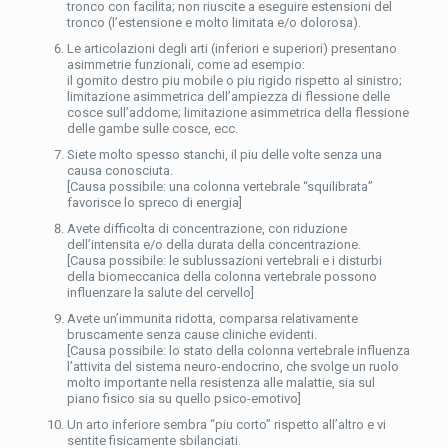
tronco con facilita; non riuscite a eseguire estensioni del
tronco (l’estensione e molto limitata e/o dolorosa).
Le articolazioni degli arti (inferiori e superiori) presentano
asimmetrie funzionali, come ad esempio:
il gomito destro piu mobile o piu rigido rispetto al sinistro;
limitazione asimmetrica dell’ampiezza di flessione delle
cosce sull’addome; limitazione asimmetrica della flessione
delle gambe sulle cosce, ecc.
Siete molto spesso stanchi, il piu delle volte senza una
causa conosciuta.
[Causa possibile: una colonna vertebrale “squilibrata”
favorisce lo spreco di energia]
Avete difficolta di concentrazione, con riduzione
dell’intensita e/o della durata della concentrazione.
[Causa possibile: le sublussazioni vertebrali e i disturbi
della biomeccanica della colonna vertebrale possono
influenzare la salute del cervello]
Avete un’immunita ridotta, comparsa relativamente
bruscamente senza cause cliniche evidenti.
[Causa possibile: lo stato della colonna vertebrale influenza
l’attivita del sistema neuro-endocrino, che svolge un ruolo
molto importante nella resistenza alle malattie, sia sul
piano fisico sia su quello psico-emotivo]
Un arto inferiore sembra “piu corto” rispetto all’altro e vi
sentite fisicamente sbilanciati.