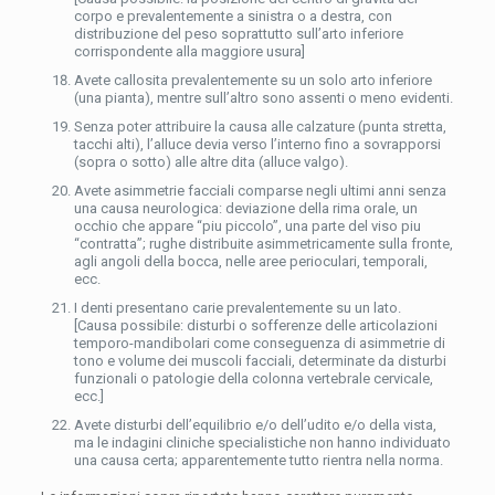
corpo e prevalentemente a sinistra o a destra, con
distribuzione del peso soprattutto sull’arto inferiore
corrispondente alla maggiore usura]
Avete callosita prevalentemente su un solo arto inferiore
(una pianta), mentre sull’altro sono assenti o meno evidenti.
Senza poter attribuire la causa alle calzature (punta stretta,
tacchi alti), l’alluce devia verso l’interno fino a sovrapporsi
(sopra o sotto) alle altre dita (alluce valgo).
Avete asimmetrie facciali comparse negli ultimi anni senza
una causa neurologica: deviazione della rima orale, un
occhio che appare “piu piccolo”, una parte del viso piu
“contratta”; rughe distribuite asimmetricamente sulla fronte,
agli angoli della bocca, nelle aree perioculari, temporali,
ecc.
I denti presentano carie prevalentemente su un lato.
[Causa possibile: disturbi o sofferenze delle articolazioni
temporo-mandibolari come conseguenza di asimmetrie di
tono e volume dei muscoli facciali, determinate da disturbi
funzionali o patologie della colonna vertebrale cervicale,
ecc.]
Avete disturbi dell’equilibrio e/o dell’udito e/o della vista,
ma le indagini cliniche specialistiche non hanno individuato
una causa certa; apparentemente tutto rientra nella norma.