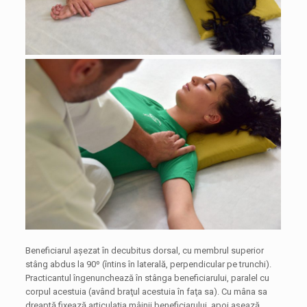
Beneficiarul aşezat în decubitus dorsal, cu membrul superior
stâng abdus la 90º (întins în laterală, perpendicular pe trunchi).
Practicantul îngenunchează în stânga beneficiarului, paralel cu
corpul acestuia (având braţul acestuia în faţa sa). Cu mâna sa
dreaptă fixează articulaţia mâinii beneficiarului, apoi aşează