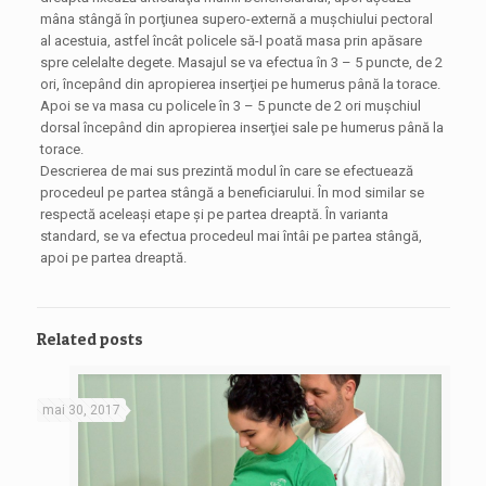
mâna stângă în porţiunea supero-externă a muşchiului pectoral
al acestuia, astfel încât policele să-l poată masa prin apăsare
spre celelalte degete. Masajul se va efectua în 3 – 5 puncte, de 2
ori, începând din apropierea inserţiei pe humerus până la torace.
Apoi se va masa cu policele în 3 – 5 puncte de 2 ori muşchiul
dorsal începând din apropierea inserţiei sale pe humerus până la
torace.
Descrierea de mai sus prezintă modul în care se efectuează
procedeul pe partea stângă a beneficiarului. În mod similar se
respectă aceleaşi etape şi pe partea dreaptă. În varianta
standard, se va efectua procedeul mai întâi pe partea stângă,
apoi pe partea dreaptă.
Related posts
mai 30, 2017