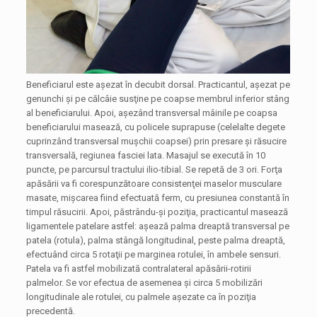
Beneficiarul este aşezat în decubit dorsal. Practicantul, aşezat pe
genunchi şi pe călcâie susţine pe coapse membrul inferior stâng
al beneficiarului. Apoi, aşezând transversal mâinile pe coapsa
beneficiarului masează, cu policele suprapuse (celelalte degete
cuprinzând transversal muşchii coapsei) prin presare şi răsucire
transversală, regiunea fasciei lata. Masajul se execută în 10
puncte, pe parcursul tractului ilio-tibial. Se repetă de 3 ori. Forţa
apăsării va fi corespunzătoare consistenţei maselor musculare
masate, mişcarea fiind efectuată ferm, cu presiunea constantă în
timpul răsucirii. Apoi, păstrându-şi poziţia, practicantul masează
ligamentele patelare astfel: aşează palma dreaptă transversal pe
patela (rotula), palma stângă longitudinal, peste palma dreaptă,
efectuând circa 5 rotaţii pe marginea rotulei, în ambele sensuri.
Patela va fi astfel mobilizată contralateral apăsării-rotirii
palmelor. Se vor efectua de asemenea şi circa 5 mobilizări
longitudinale ale rotulei, cu palmele aşezate ca în poziţia
precedentă.