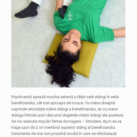
Practicantul aşează muchia externă a tălpii sale stângi în axila
beneficiarului, cât mai aproape de torace. Cu mâna dreaptă
cuprinde articulaţia mâinii stângi a beneficiarului, iar cu mana
stânga întinde unul câte unul degetele mâinii stângi ale acestuia.
Se vor executa mişcări ferme de tragere – întindere. Apoi se va
trage uşor de 2 ori membrul superior stâng al beneficiarului.
Descrierea de mai sus prezintă modul în care se efectuează