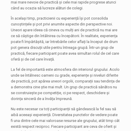
mai mare nevoie de practică și cele mai rapide progrese atunci
când au ocazia să lucreze alături de colegi.
În același timp, practicienii cu experiență își pot consolida
cunoștințele și pot privi anumite aspecte din perspective noi.
Uneori apare ideea că cineva cu mulți ani de practică nu mai are
ce să câștige din întâlnirea cu începătorii. În realitate, experiența
poate fi împărtășită, iar întrebările celor aflați la început de drum
pot genera discuții utile pentru întreaga grupă. Într-un grup de
practică, fiecare participant poate avea simultan rolul de cel care
oferă și de cel care învață.
La fel de importantă este atmosfera din interiorul grupului. Acolo
unde se întâlnesc oameni cu grade, experiențe și niveluri diferite
de practică, pot apărea uneori orgolii, comparații sau tendința de
a demonstra cine știe mai mult. Un grup de practică sănătos nu
se construiește pe competiție, ci pe respect, deschidere și
dorința sinceră de a învăța împreună.
Nu este necesar ca toți participanții să gândească la fel sau să
aibă aceeași experiență. Diversitatea punctelor de vedere poate
fi una dintre cele mai valoroase resurse ale grupului, atât timp cât
există respect reciproc. Fiecare participant are ceva de oferit și