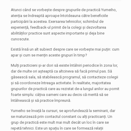
Atunci când se vorbește despre grupurile de practică Yumeiho,
atenția se îndreaptă aproape întotdeauna către beneficiile
participării la acestea. Exersarea tehnicilor, schimbul de
experiență, feedback-ul primit de la colegi și dezvoltarea
abilităților practice sunt aspecte importante și deja bine
cunoscute.
Există însă un alt subiect despre care se vorbește mai puțin: cum
apar și cum se mențin aceste grupuri în timp?
Mulți practicieni și-ar dori să existe întâlniri periodice în zona lor,
dar de multe ori așteaptă ca altcineva să facă primul pas. Să
găsească sala, să stabilească programul, să contacteze colegii
și să coordoneze întreaga activitate. În realitate, majoritatea
grupurilor de practică care au rezistat de-a lungul anilor au pornit
foarte simplu: câțiva oameni care au decis că merită să se
întâlnească și să practice împreună.
Yumeiho se învață la cursuri, se aprofundează la seminarii, dar
se maturizează prin contactul constant cu alți practicanți. Un
grup de practică este mult mai mult decât un loc în care se
repetă tehnici. Este un spațiu în care se formează relații