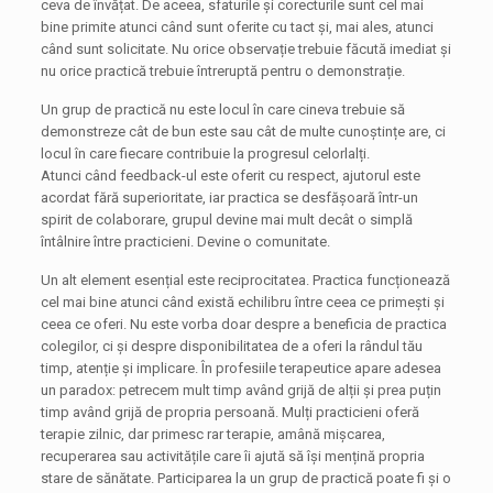
ceva de învățat. De aceea, sfaturile și corecturile sunt cel mai
bine primite atunci când sunt oferite cu tact și, mai ales, atunci
când sunt solicitate. Nu orice observație trebuie făcută imediat și
nu orice practică trebuie întreruptă pentru o demonstrație.
Un grup de practică nu este locul în care cineva trebuie să
demonstreze cât de bun este sau cât de multe cunoștințe are, ci
locul în care fiecare contribuie la progresul celorlalți.
Atunci când feedback-ul este oferit cu respect, ajutorul este
acordat fără superioritate, iar practica se desfășoară într-un
spirit de colaborare, grupul devine mai mult decât o simplă
întâlnire între practicieni. Devine o comunitate.
Un alt element esențial este reciprocitatea. Practica funcționează
cel mai bine atunci când există echilibru între ceea ce primești și
ceea ce oferi. Nu este vorba doar despre a beneficia de practica
colegilor, ci și despre disponibilitatea de a oferi la rândul tău
timp, atenție și implicare. În profesiile terapeutice apare adesea
un paradox: petrecem mult timp având grijă de alții și prea puțin
timp având grijă de propria persoană. Mulți practicieni oferă
terapie zilnic, dar primesc rar terapie, amână mișcarea,
recuperarea sau activitățile care îi ajută să își mențină propria
stare de sănătate. Participarea la un grup de practică poate fi și o