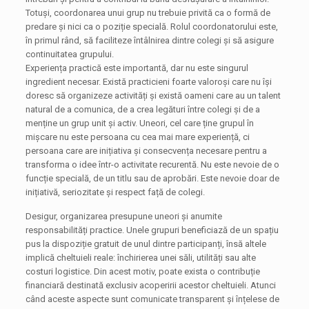
Totuși, coordonarea unui grup nu trebuie privită ca o formă de
predare și nici ca o poziție specială. Rolul coordonatorului este,
în primul rând, să faciliteze întâlnirea dintre colegi și să asigure
continuitatea grupului.
Experiența practică este importantă, dar nu este singurul
ingredient necesar. Există practicieni foarte valoroși care nu își
doresc să organizeze activități și există oameni care au un talent
natural de a comunica, de a crea legături între colegi și de a
menține un grup unit și activ. Uneori, cel care ține grupul în
mișcare nu este persoana cu cea mai mare experiență, ci
persoana care are inițiativa și consecvența necesare pentru a
transforma o idee într-o activitate recurentă. Nu este nevoie de o
funcție specială, de un titlu sau de aprobări. Este nevoie doar de
inițiativă, seriozitate și respect față de colegi.
Desigur, organizarea presupune uneori și anumite
responsabilități practice. Unele grupuri beneficiază de un spațiu
pus la dispoziție gratuit de unul dintre participanți, însă altele
implică cheltuieli reale: închirierea unei săli, utilități sau alte
costuri logistice. Din acest motiv, poate exista o contribuție
financiară destinată exclusiv acoperirii acestor cheltuieli. Atunci
când aceste aspecte sunt comunicate transparent și înțelese de