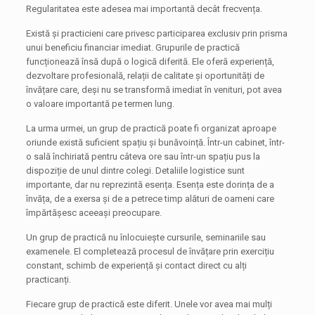
Regularitatea este adesea mai importantă decât frecvența.
Există și practicieni care privesc participarea exclusiv prin prisma
unui beneficiu financiar imediat. Grupurile de practică
funcționează însă după o logică diferită. Ele oferă experiență,
dezvoltare profesională, relații de calitate și oportunități de
învățare care, deși nu se transformă imediat în venituri, pot avea
o valoare importantă pe termen lung.
La urma urmei, un grup de practică poate fi organizat aproape
oriunde există suficient spațiu și bunăvoință. Într-un cabinet, într-
o sală închiriată pentru câteva ore sau într-un spațiu pus la
dispoziție de unul dintre colegi. Detaliile logistice sunt
importante, dar nu reprezintă esența. Esența este dorința de a
învăța, de a exersa și de a petrece timp alături de oameni care
împărtășesc aceeași preocupare.
Un grup de practică nu înlocuiește cursurile, seminariile sau
examenele. El completează procesul de învățare prin exercițiu
constant, schimb de experiență și contact direct cu alți
practicanți.
Fiecare grup de practică este diferit. Unele vor avea mai mulți