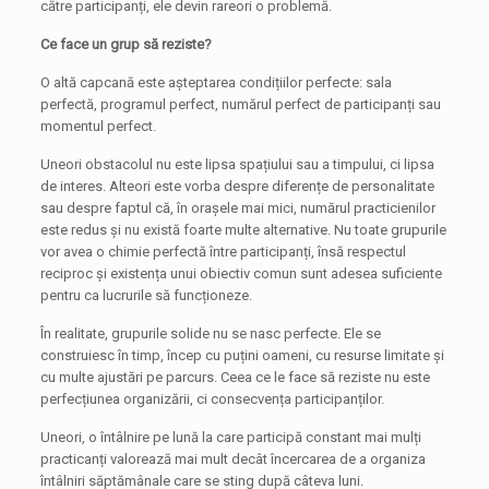
către participanți, ele devin rareori o problemă.
Ce face un grup să reziste?
O altă capcană este așteptarea condițiilor perfecte: sala
perfectă, programul perfect, numărul perfect de participanți sau
momentul perfect.
Uneori obstacolul nu este lipsa spațiului sau a timpului, ci lipsa
de interes. Alteori este vorba despre diferențe de personalitate
sau despre faptul că, în orașele mai mici, numărul practicienilor
este redus și nu există foarte multe alternative. Nu toate grupurile
vor avea o chimie perfectă între participanți, însă respectul
reciproc și existența unui obiectiv comun sunt adesea suficiente
pentru ca lucrurile să funcționeze.
În realitate, grupurile solide nu se nasc perfecte. Ele se
construiesc în timp, încep cu puțini oameni, cu resurse limitate și
cu multe ajustări pe parcurs. Ceea ce le face să reziste nu este
perfecțiunea organizării, ci consecvența participanților.
Uneori, o întâlnire pe lună la care participă constant mai mulți
practicanți valorează mai mult decât încercarea de a organiza
întâlniri săptămânale care se sting după câteva luni.