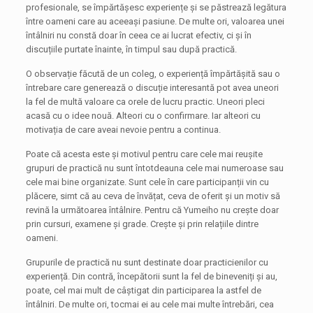
profesionale, se împărtășesc experiențe și se păstrează legătura
între oameni care au aceeași pasiune. De multe ori, valoarea unei
întâlniri nu constă doar în ceea ce ai lucrat efectiv, ci și în
discuțiile purtate înainte, în timpul sau după practică.
O observație făcută de un coleg, o experiență împărtășită sau o
întrebare care generează o discuție interesantă pot avea uneori
la fel de multă valoare ca orele de lucru practic. Uneori pleci
acasă cu o idee nouă. Alteori cu o confirmare. Iar alteori cu
motivația de care aveai nevoie pentru a continua.
Poate că acesta este și motivul pentru care cele mai reușite
grupuri de practică nu sunt întotdeauna cele mai numeroase sau
cele mai bine organizate. Sunt cele în care participanții vin cu
plăcere, simt că au ceva de învățat, ceva de oferit și un motiv să
revină la următoarea întâlnire. Pentru că Yumeiho nu crește doar
prin cursuri, examene și grade. Crește și prin relațiile dintre
oameni.
Grupurile de practică nu sunt destinate doar practicienilor cu
experiență. Din contră, începătorii sunt la fel de bineveniți și au,
poate, cel mai mult de câștigat din participarea la astfel de
întâlniri. De multe ori, tocmai ei au cele mai multe întrebări, cea