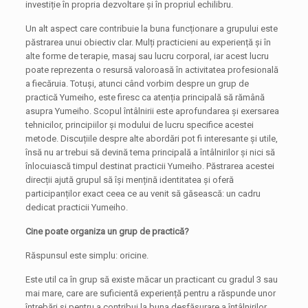
investiție în propria dezvoltare și în propriul echilibru.
Un alt aspect care contribuie la buna funcționare a grupului este
păstrarea unui obiectiv clar. Mulți practicieni au experiență și în
alte forme de terapie, masaj sau lucru corporal, iar acest lucru
poate reprezenta o resursă valoroasă în activitatea profesională
a fiecăruia. Totuși, atunci când vorbim despre un grup de
practică Yumeiho, este firesc ca atenția principală să rămână
asupra Yumeiho. Scopul întâlnirii este aprofundarea și exersarea
tehnicilor, principiilor și modului de lucru specifice acestei
metode. Discuțiile despre alte abordări pot fi interesante și utile,
însă nu ar trebui să devină tema principală a întâlnirilor și nici să
înlocuiască timpul destinat practicii Yumeiho. Păstrarea acestei
direcții ajută grupul să își mențină identitatea și oferă
participanților exact ceea ce au venit să găsească: un cadru
dedicat practicii Yumeiho.
Cine poate organiza un grup de practică?
Răspunsul este simplu: oricine.
Este util ca în grup să existe măcar un practicant cu gradul 3 sau
mai mare, care are suficientă experiență pentru a răspunde unor
întrebări și pentru a contribui la buna desfășurare a întâlnirilor.