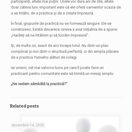
participanți, altele mai puțini. Unele vor dura ani de zile, altele
doar câteva luni. Important este că ele oferă oamenilor ocazia de
a se întâlni, de a practica și de a crește împreună.
În final, grupurile de practică nu se formează singure. Ele se
construiesc. Există deoarece cineva a avut inițiativa de a spune:
„Haideți să ne întâlnim și să lucrăm împreună”.
Și, de multe ori, exact de aici începe totul. Nu dintr-un plan
complicat și nici dintr-o structură perfectă, ci din simpla plăcere
de a practica Yumeiho alături de colegi.
Iar uneori, cel mai valoros lucru pe care îl poate face un
practicant pentru comunitate este să trimită un mesaj simplu:
„Ne vedem sâmbătă la practică?”
Related posts
decembrie 14, 2025