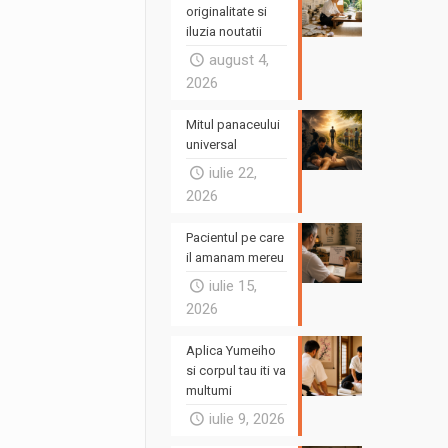
originalitate si
iluzia noutatii
august 4,
2026
Mitul panaceului
universal
iulie 22,
2026
Pacientul pe care
il amanam mereu
iulie 15,
2026
Aplica Yumeiho
si corpul tau iti va
multumi
iulie 9, 2026