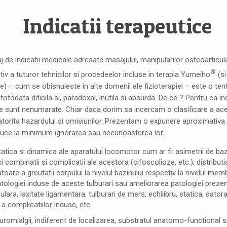
Indicatii terapeutice
j de indicatii medicale adresate masajului, manipularilor osteoarticula
®
tiv a tuturor tehnicilor si procedeelor incluse in terapia Yumeiho
(si
e) – cum se obisnuieste in alte domenii ale fizioterapiei – este o ten
 totodata dificila si, paradoxal, inutila si absurda. De ce ? Pentru ca in
ice sunt nenumarate. Chiar daca dorim sa incercam o clasificare a ac
datorita hazardului si omisiunilor. Prezentam o expunere aproximativa a
duce la minimum ignorarea sau necunoasterea lor.
tatica si dinamica ale aparatului locomotor cum ar fi: asimetrii de baz
i combinatii si complicatii ale acestora (cifoscolioze, etc.); distributi
are a greutatii corpului la nivelul bazinului respectiv la nivelul memb
tologiei induse de aceste tulburari sau ameliorarea patologiei prezent
lara, laxitate ligamentara; tulburari de mers, echilibru, statica, dato
a complicatiilor induse, etc.
euromialgii, indiferent de localizarea, substratul anatomo-functional 