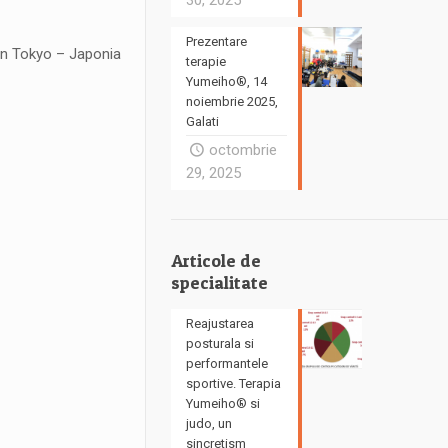
30, 2025
Prezentare
din Tokyo – Japonia
terapie
Yumeiho®, 14
noiembrie 2025,
Galati
octombrie
29, 2025
Articole de
specialitate
Reajustarea
posturala si
performantele
sportive. Terapia
Yumeiho® si
judo, un
sincretism