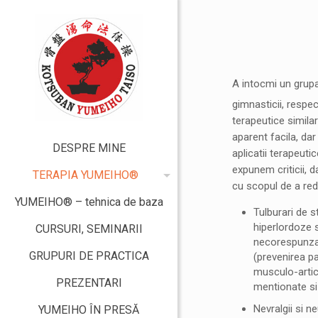
A intocmi un grupa
gimnasticii, respec
terapeutice similar
aparent facila, dar
DESPRE MINE
aplicatii terapeut
expunem criticii, 
TERAPIA YUMEIHO®
cu scopul de a re
YUMEIHO® – tehnica de baza
Tulburari de s
hiperlordoze s
CURSURI, SEMINARII
necorespunzato
GRUPURI DE PRACTICA
(prevenirea pa
musculo-articu
PREZENTARI
mentionate si 
Nevralgii si n
YUMEIHO ÎN PRESĂ