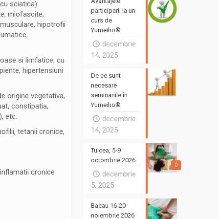
Avantajele
cu sciatica):
participarii la un
e, miofascite,
curs de
 musculare, hipotrofii
Yumeiho®
raumatice,
decembrie
14, 2025
noase si limfatice, cu
ipiente, hipertensiuni
De ce sunt
necesare
de origine vegetativa,
seminariile în
Yumeiho®
at, constipatia,
, etc.
decembrie
14, 2025
ilii, tetanii cronice,
Tulcea, 5-9
octombrie 2026
0
 inflamatii cronice
decembrie
5, 2025
Bacau 16-20
noiembrie 2026