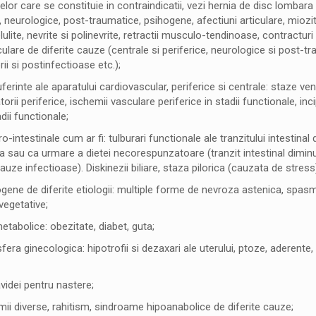
lor care se constituie in contraindicatii, vezi hernia de disc lombara 
neurologice, post-traumatice, psihogene, afectiuni articulare, miozit
ulite, nevrite si polinevrite, retractii musculo-tendinoase, contracturi
culare de diferite cauze (centrale si periferice, neurologice si post-t
ii si postinfectioase etc.);
uferinte ale aparatului cardiovascular, periferice si centrale: staze ve
orii periferice, ischemii vasculare periferice in stadii functionale, inc
adii functionale;
o-intestinale cum ar fi: tulburari functionale ale tranzitului intestinal 
a sau ca urmare a dietei necorespunzatoare (tranzit intestinal diminu
auze infectioase). Diskinezii biliare, staza pilorica (cauzata de stress)
gene de diferite etiologii: multiple forme de nevroza astenica, spasmof
vegetative;
etabolice: obezitate, diabet, guta;
sfera ginecologica: hipotrofii si dezaxari ale uterului, ptoze, aderente,
videi pentru nastere;
mii diverse, rahitism, sindroame hipoanabolice de diferite cauze;