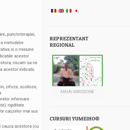
re, punctoterapiei,
REPREZENTANT
 a metodelor
REGIONAL
tativa si o misiune
dicatiile acestor
estora, riscam sa ne
 acestor indicatii,
in, cifoze, scolioze,
MIHAI MIRODONE
a
relor inferioare
e); rigiditate
rate cauzelor mai sus
CURSURI YUMEIHO®
si cauza acestora (cu