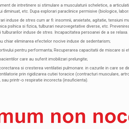
ament de intretinere si stimulare a musculaturii scheletice, a articulatii
 diminuat, etc. Dupa explorari paraclinice permisive (biologice, labora
rari induse de stres cum ar fi: insomnii, anxietate, agitatie, tensiuni
ca psihica si fizica, tulburari neurovegetative diverse, etc. Prevenirea
ii tulburarilor induse de stres. Incapacitatea persoanei de a se relaxa.
u chiar eliminarea efectelor nocive induse de sedentarism;
rtivului pentru performanta; Recuperarea capacitatii de miscare si efo
cientilor care au suferit imobilizari prelungite;
orectarea si cresterea ventilatiei pulmonare. in cazurile in care se 
ntilatorie prin rigidizarea cutiei toracice (contracturi musculare, art
, sau printr-o respiratie incorecta (insuficienta).