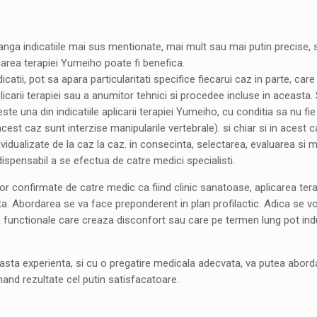
langa indicatiile mai sus mentionate, mai mult sau mai putin precise
carea terapiei Yumeiho poate fi benefica.
ndicatii, pot sa apara particularitati specifice fiecarui caz in parte, ca
licarii terapiei sau a anumitor tehnici si procedee incluse in aceasta
este una din indicatiile aplicarii terapiei Yumeiho, cu conditia sa nu f
acest caz sunt interzise manipularile vertebrale). si chiar si in acest ca
individualizate de la caz la caz. in consecinta, selectarea, evaluarea si
dispensabil a se efectua de catre medici specialisti.
or confirmate de catre medic ca fiind clinic sanatoase, aplicarea ter
anta. Abordarea se va face preponderent in plan profilactic. Adica se v
i) functionale care creaza disconfort sau care pe termen lung pot ind
asta experienta, si cu o pregatire medicala adecvata, va putea aborda
tinand rezultate cel putin satisfacatoare.