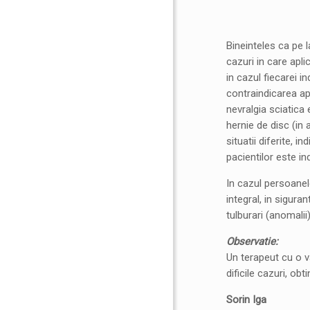
Bineinteles ca pe 
cazuri in care apli
in cazul fiecarei i
contraindicarea ap
nevralgia sciatica 
hernie de disc (in 
situatii diferite, 
pacientilor este in
In cazul persoanel
integral, in sigur
tulburari (anomali
Observatie:
Un terapeut cu o v
dificile cazuri, ob
Sorin Iga