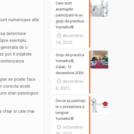
Care sunt
avantajele
participarii la un
, sunt numeroase alte
grup de practica
Yumeiho®
re sa determine
decembrie
. Spre exemplu:
14, 2025
ie generata de o
z pot fi intalnite
Grup de practica
 monitorizarea
Yumeiho®,
Galati, 12
decembrie 2026
apiei se poate face
decembrie
or corecta acele
6, 2025
uce stari patologice.
De ce sa participi
la o prezentare a
 chiar si cele mai
terapiei
Yumeiho®
octombrie