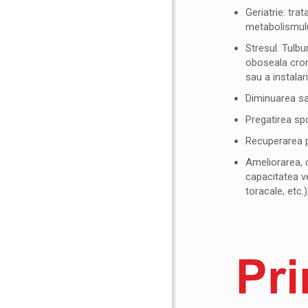
Geriatrie: trat
metabolismului
Stresul. Tulbu
oboseala croni
sau a instalar
Diminuarea sa
Pregatirea spo
Recuperarea pa
Ameliorarea, c
capacitatea ve
toracale, etc.)