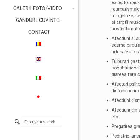
exceptia cauze
GALERII FOTO/VIDEO
reumatismale, 
miogeloze, cel
GANDURI, CUVINTE…
si atrofii mus
postinflamator
CONTACT
Afectiuni si s
edeme circulat
arteriale in st
Tulburari gastr
constitutional
diareea fara c
Afectari psiho
distonii neuro
Afectiuni dism
Afectiuni din 
etc.
Pregatirea gra
Pediatrie: ane