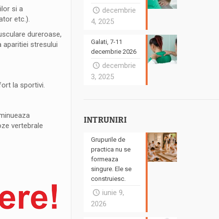
lor si a
decembrie
tor etc.).
4, 2025
 musculare dureroase,
Galati, 7-11
 aparitiei stresului
decembrie 2026
decembrie
3, 2025
rt la sportivi.
diminueaza
INTRUNIRI
roze vertebrale
Grupurile de
practica nu se
formeaza
singure. Ele se
construiesc.
iunie 9,
2026