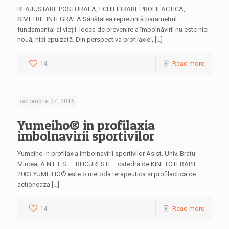
REAJUSTARE POSTURALA, ECHILIBRARE PROFILACTICA,
SIMETRIE INTEGRALA Sănătatea reprezintă parametrul
fundamental al vieții. Ideea de prevenire a îmbolnăvirii nu este nici
nouă, nici epuizată. Din perspectiva profilaxiei, […]
14
Read more
octombrie 27, 2016
Yumeiho® in profilaxia
imbolnavirii sportivilor
Yumeiho in profilaxia imbolnavirii sportivilor Asist. Univ. Bratu
Mircea, A.N.E.F.S. – BUCURESTI – catedra de KINETOTERAPIE
2003 YUMEIHO® este o metoda terapeutica si profilactica ce
actioneaza […]
14
Read more