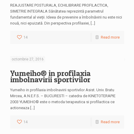
REAJUSTARE POSTURALA, ECHILIBRARE PROFILACTICA,
SIMETRIE INTEGRALA Sănătatea reprezintă parametrul
fundamental al vieții. Ideea de prevenire a îmbolnăvirii nu este nici
nouă, nici epuizată. Din perspectiva profilaxiei, […]
14
Read more
octombrie 27, 2016
Yumeiho® in profilaxia
imbolnavirii sportivilor
Yumeiho in profilaxia imbolnavirii sportivilor Asist. Univ. Bratu
Mircea, A.N.E.F.S. – BUCURESTI – catedra de KINETOTERAPIE
2003 YUMEIHO® este o metoda terapeutica si profilactica ce
actioneaza […]
14
Read more